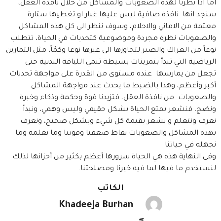
اما اذا نظرنا لهذه الصعوبات والمشاكل من خلال نافذة العقل،
سنجد انها نافذة صافية ليس عليها غبار او تغطيها ستارة
معتمة من الاماني والاحلام، وسوف ننظر الى كل هذه المشاكل
والصعوبات نظرة مجردة وموضوعية كتحديات في الحياة، تتطلب
نوعاً من العراك والصبر لتجاوزها الى غيرها نوعا وكمّاً، مثل التمارين
الرياضية التي تبدأ بتمرينات بسيطة تنمي اللياقة البدنية حتى
تجعل من يمارسها عنده مستوى من القدرة على مواجهة تحديات
أكبر وأعظم، وهذا بالضبط ما يحدث عند مواجهة المشاكل
والصعوبات من نافذة العقل، فتزيدنا قوة وحكمة وذكاء وخبرة
ونضج، فنشعر بمتع الحياة بشكل حقيقي وليس وهمي، ونبدأ
نعرف ونتعلم و نشعر بقيمة كل شيء وبشكل صحيح، ونعرف
بهذه المشاكل والصعوبات نقاط ضعفنا وقوتنا وما نعلمه وما
نجهله في حياتنا
وفي النهاية هذه هي الحياة سرورها أعظم بكثير من أحزانها لذلك
لنستخدم ما فيها لما فيه خيرنا ومصلحتنا.
الكاتب
Khadeeja Burhan